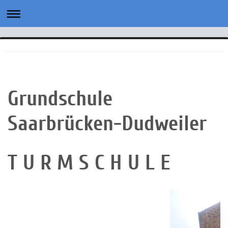
Grundschule
Saarbrücken-Dudweiler
T U R M S C H U L E