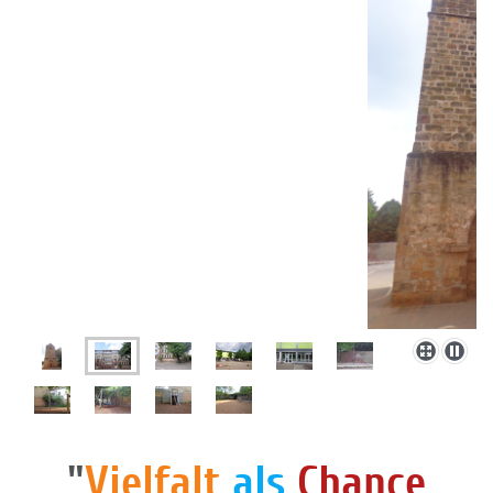
"
Vielfalt
als
Chance